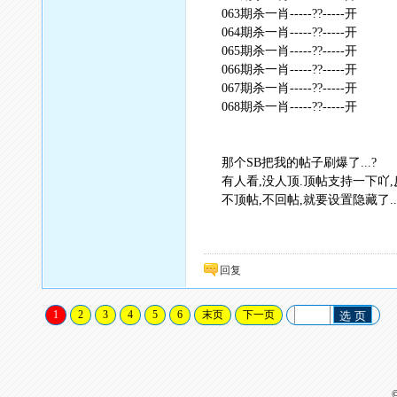
063期杀一肖-----??-----开
064期杀一肖-----??-----开
065期杀一肖-----??-----开
066期杀一肖-----??-----开
067期杀一肖-----??-----开
068期杀一肖-----??-----开
那个SB把我的帖子刷爆了...?
有人看,没人顶.顶帖支持一下吖,
不顶帖,不回帖,就要设置隐藏了...
回复
1
2
3
4
5
6
末页
下一页
选 页