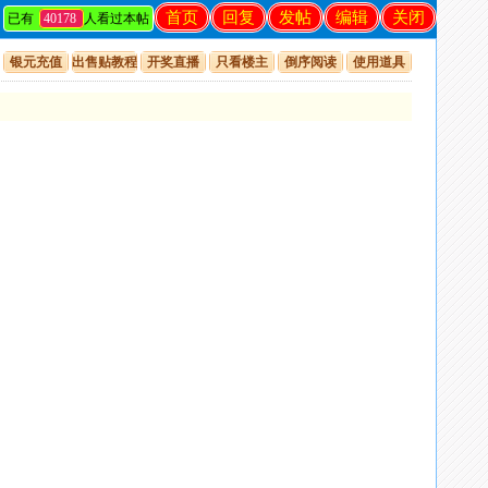
首页
回复
发帖
编辑
关闭
已有
40178
人看过本帖
银元充值
出售贴教程
开奖直播
只看楼主
倒序阅读
使用道具