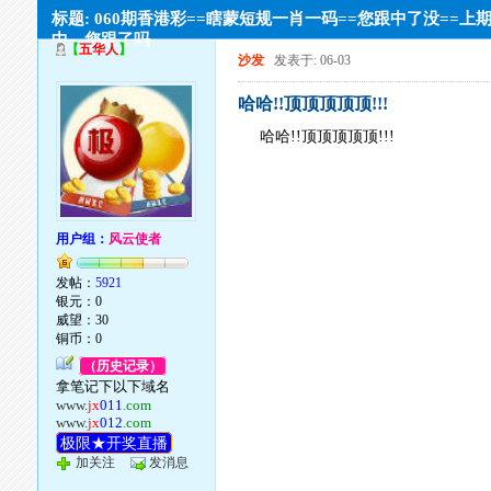
标题: 060期香港彩==瞎蒙短规一肖一码==您跟中了没==上
中，您跟了吗
【
五华人
】
沙发
发表于: 06-03
哈哈!!顶顶顶顶顶!!!
哈哈!!顶顶顶顶顶!!!
用户组：
风云使者
发帖：
5921
银元：0
威望：30
铜币：0
（历史记录）
拿笔记下以下域名
www.
jx
011
.com
www.
jx
012
.com
极限★开奖直播
加关注
发消息