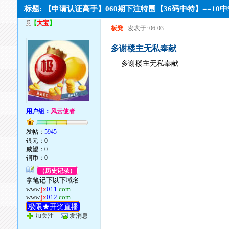
标题: 【申请认证高手】060期下注特围【36码中特】==10中
=
【
大宝
】
板凳
发表于: 06-03
多谢楼主无私奉献
多谢楼主无私奉献
用户组：
风云使者
发帖：
5945
银元：0
威望：0
铜币：0
（历史记录）
拿笔记下以下域名
www.
jx
011
.com
www.
jx
012
.com
极限★开奖直播
加关注
发消息