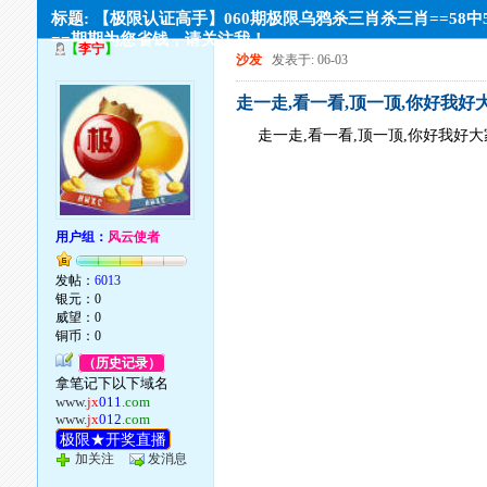
标题: 【极限认证高手】060期极限乌鸦杀三肖杀三肖==58中
==期期为您省钱，请关注我！
【
李宁
】
沙发
发表于: 06-03
走一走,看一看,顶一顶,你好我好
走一走,看一看,顶一顶,你好我好
用户组：
风云使者
发帖：
6013
银元：0
威望：0
铜币：0
（历史记录）
拿笔记下以下域名
www.
jx
011
.com
www.
jx
012
.com
极限★开奖直播
加关注
发消息