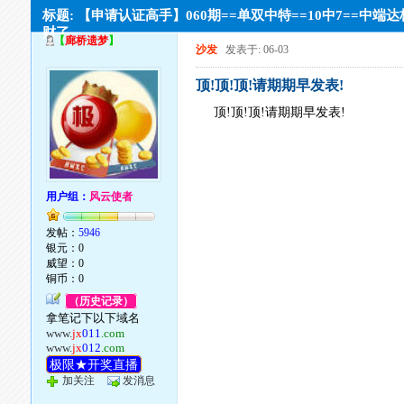
标题: 【申请认证高手】060期==单双中特==10中7==中端
财了
【
廊桥遗梦
】
沙发
发表于: 06-03
顶!顶!顶!请期期早发表!
顶!顶!顶!请期期早发表!
用户组：
风云使者
发帖：
5946
银元：0
威望：0
铜币：0
（历史记录）
拿笔记下以下域名
www.
jx
011
.com
www.
jx
012
.com
极限★开奖直播
加关注
发消息