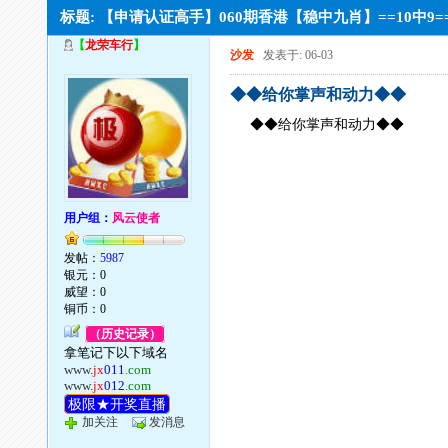
标题: 【申请认证高手】060期香港【稳中九肖】==10中9
【
龙荣车行
】
沙发
发表于: 06-03
◆◆给你掌声和动力◆◆
◆◆给你掌声和动力◆◆
用户组：
风云使者
发帖：
5987
银元：0
威望：0
铜币：0
（历史记录）
拿笔记下以下域名
www.
jx
011
.com
www.
jx
012
.com
极限★开奖直播
加关注
发消息