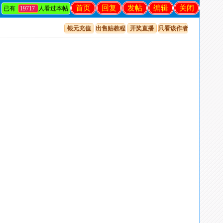
首页
回复
发帖
编辑
关闭
已有
19717
人看过本帖
银元充值
出售贴教程
开奖直播
只看该作者