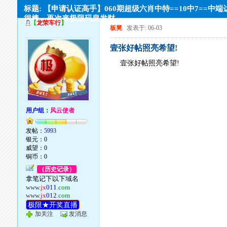
标题: 【申请认证高手】060期超级六肖中特==10中7==中端
很棒。再次来极限码皇发财
【
龙荣车行
】
板凳
发表于: 06-03
壹张好帖照亮希望!
壹张好帖照亮希望!
用户组：
风云使者
发帖：
5993
银元：0
威望：0
铜币：0
（历史记录）
拿笔记下以下域名
www.
jx
011
.com
www.
jx
012
.com
极限★开奖直播
加关注
发消息