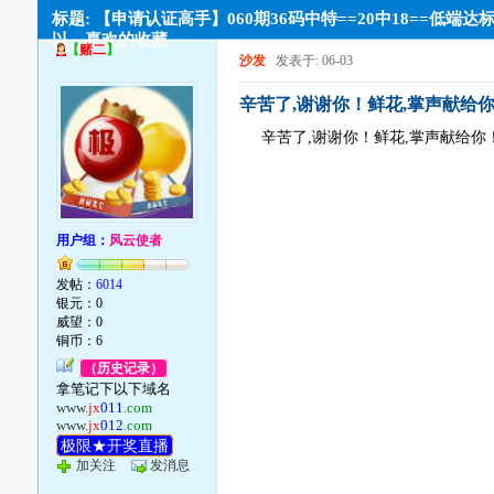
标题: 【申请认证高手】060期36码中特==20中18==低端达
以。喜欢的收藏
【
赌二
】
沙发
发表于: 06-03
辛苦了,谢谢你！鲜花,掌声献给
辛苦了,谢谢你！鲜花,掌声献给你
用户组：
风云使者
发帖：
6014
银元：0
威望：0
铜币：6
（历史记录）
拿笔记下以下域名
www.
jx
011
.com
www.
jx
012
.com
极限★开奖直播
加关注
发消息