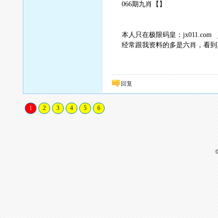
066期九肖【】
本人只在极限码皇：jx011.com j
经常跟我资料的多是六肖，看到
回复
1
2
3
4
5
6