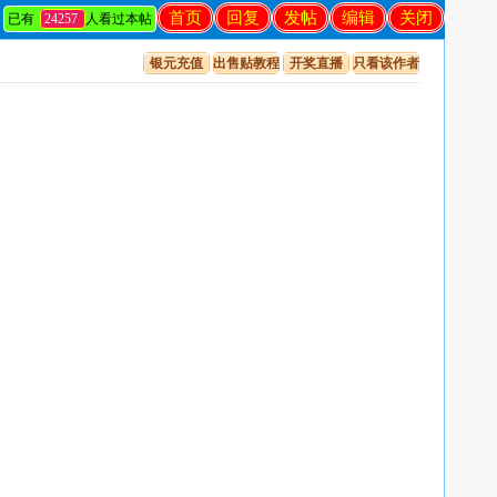
首页
回复
发帖
编辑
关闭
已有
24257
人看过本帖
银元充值
出售贴教程
开奖直播
只看该作者