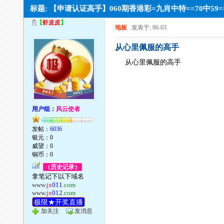
标题: 【申请认证高手】060期香港彩=九肖中特==70中59
【
虾皮皮
】
地板
发表于: 06-03
从心里佩服的高手
从心里佩服的高手
用户组：
风云使者
发帖：
6036
银元：0
威望：0
铜币：0
（历史记录）
拿笔记下以下域名
www.
jx
011
.com
www.
jx
012
.com
极限★开奖直播
加关注
发消息