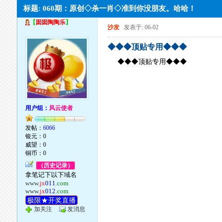
标题: 060期：原创◇杀一肖◇准到你没朋友。哈哈！
【
囡囡陶陶乐
】
沙发
发表于: 06-02
◆◆◆顶贴专用◆◆◆
◆◆◆顶贴专用◆◆◆
用户组：
风云使者
发帖：
6066
银元：0
威望：0
铜币：0
（历史记录）
拿笔记下以下域名
www.
jx
011
.com
www.
jx
012
.com
极限★开奖直播
加关注
发消息