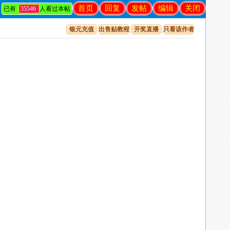
首页
回复
发帖
编辑
关闭
已有
35546
人看过本帖
银元充值
出售贴教程
开奖直播
只看该作者