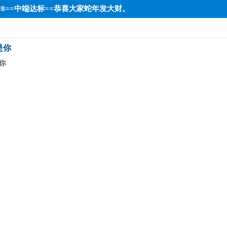
中8==中端达标==恭喜大家蛇年发大财。
是你
你