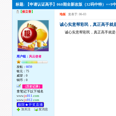
标题: 【申请认证高手】060期全新改版（32码中特）==9
【
侯立香
】
地板
发表于: 06-03
诚心实意帮彩民，真正高手就
诚心实意帮彩民，真正高手就是
用户组：
风云使者
发帖：
6059
银元：75
威望：0
铜币：0
（历史记录）
拿笔记下以下域名
www.
jx
011
.com
www.
jx
012
.com
极限★开奖直播
加关注
发消息