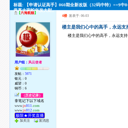
标题: 【申请认证高手】060期全新改版（32码中特）==9中8
恭喜大家蛇年发大财。
【
六海航舰
】
4楼
发表于: 06-03
楼主是我们心中的高手，永远支
楼主是我们心中的高手，永远支持
用户组：
风云使者
发帖：
5971
银元：0
威望：0
铜币：6
（历史记录）
拿笔记下以下域名
www.
jx
011
.com
www.
jx
012
.com
极限★开奖直播
加关注
发消息