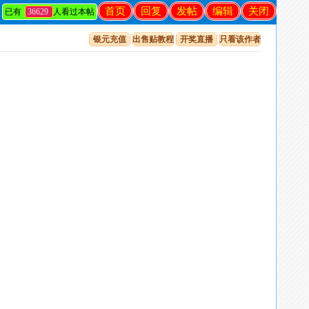
首页
回复
发帖
编辑
关闭
已有
36629
人看过本帖
银元充值
出售贴教程
开奖直播
只看该作者