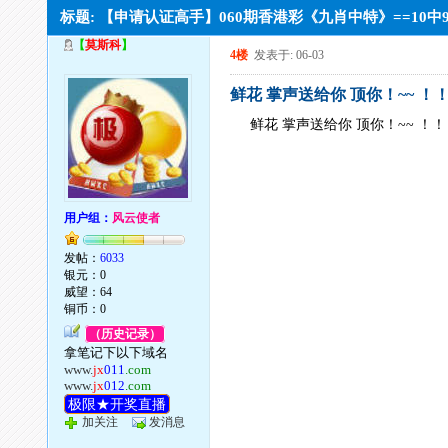
标题: 【申请认证高手】060期香港彩《九肖中特》==10中9
【
莫斯科
】
4楼
发表于: 06-03
鲜花 掌声送给你 顶你！~~ ！
鲜花 掌声送给你 顶你！~~ ！
用户组：
风云使者
发帖：
6033
银元：0
威望：64
铜币：0
（历史记录）
拿笔记下以下域名
www.
jx
011
.com
www.
jx
012
.com
极限★开奖直播
加关注
发消息