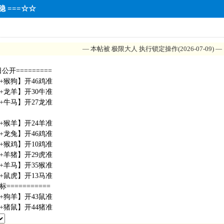
 ===☆☆
— 本帖被 极限大人 执行锁定操作(2026-07-09) —
日公开
=========
+
猴狗】开
46
鸡准
+
龙羊】开
30
牛准
+
牛马】开
27
龙准
+
猴羊】开
24
羊准
+
龙兔】开
46
鸡准
+
猴鸡】开
10
鸡准
+
羊猪】开
29
虎准
+
羊马】开
35
猴准
+
鼠虎】开
13
马准
标
===========
+
狗羊】开
43
鼠准
+
猪鼠】开
44
猪准