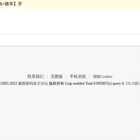
狗+猪羊】开
联系我们
无图版
手机浏览
|
|
|
清除Cookies
©2003-2022
极限新码皇主论坛
版权所有 Gzip enabled
Total 0.095007(s) query 9,
51LA统