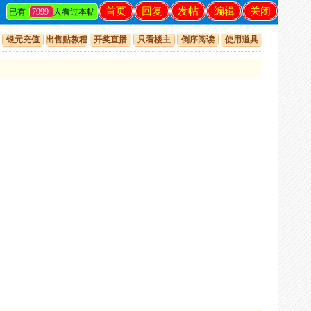
首页
回复
发帖
编辑
关闭
已有
7999
人看过本帖
银元充值
出售贴教程
开奖直播
只看楼主
倒序阅读
使用道具