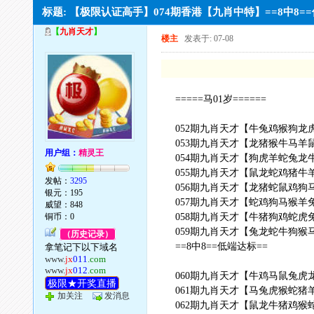
标题: 【极限认证高手】074期香港【九肖中特】==8中8=
【
九肖天才
】
楼主
发表于: 07-08
=====马01岁======
052期九肖天才【牛兔鸡猴狗龙
053期九肖天才【龙猪猴牛马羊
用户组：
精灵王
054期九肖天才【狗虎羊蛇兔龙
055期九肖天才【鼠龙蛇鸡猪牛
发帖：
3295
056期九肖天才【龙猪蛇鼠鸡狗
银元：195
057期九肖天才【蛇鸡狗马猴羊
威望：848
铜币：0
058期九肖天才【牛猪狗鸡蛇虎
059期九肖天才【兔龙蛇牛狗猴
（历史记录）
==8中8==低端达标==
拿笔记下以下域名
www.
jx
011
.com
www.
jx
012
.com
060期九肖天才【牛鸡马鼠兔虎
极限★开奖直播
061期九肖天才【马兔虎猴蛇猪
加关注
发消息
062期九肖天才【鼠龙牛猪鸡猴