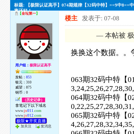
标题: 【极限认证高手】074期规律【32码中特】==9中8==
率还好！
【
全坛第一
】
楼主
发表于: 07-08
— 本帖被 极
换换这个数据。。
用户组：
极限认证高手
发帖：
853
063期32码中特【01,02,0
银元：310
3,24,25,26,27,28,3
威望：875
铜币：0
064期32码中特【02,03,0
（历史记录）
0,22,25,27,28,30,3
拿笔记下以下域名
www.
jx
011
.com
065期32码中特【02,03,0
www.
jx
012
.com
极限★开奖直播
4,26,27,28,32,34,3
加关注
发消息
066期32码中特【01,02,0