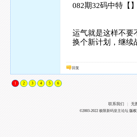
082期32码中特【
运气就是这样不要
换个新计划，继续
回复
1
2
3
4
5
6
联系我们
无
|
©2003-2022
极限新码皇主论坛
版权所有