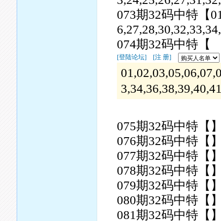
073期32码中特【01,02,0
6,27,28,30,32,33,3
074期32码中特【
[登陆论坛]
[注 册]
01,02,03,05,06,07,
3,34,36,38,39,40,
075期32码中特【
076期32码中特【
077期32码中特【
078期32码中特【
079期32码中特【
080期32码中特【
081期32码中特【