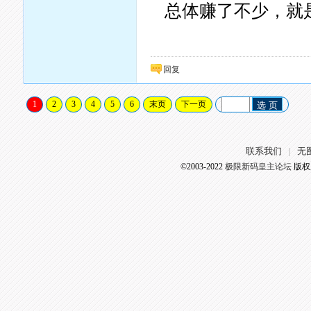
总体赚了不少，就
回复
1
2
3
4
5
6
末页
下一页
选 页
联系我们
无
|
©2003-2022
极限新码皇主论坛
版权所有