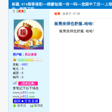
标题: 074期香港彩==瞎蒙短规一肖一码==您跟中了没==上
中，您跟了吗
【
英英
】
板凳
发表于: 07-08
板凳坐得也舒服..哈哈!
板凳坐得也舒服..哈哈!
用户组：
风云使者
发帖：
6082
银元：0
威望：0
铜币：0
（历史记录）
拿笔记下以下域名
www.
jx
011
.com
www.
jx
012
.com
极限★开奖直播
加关注
发消息