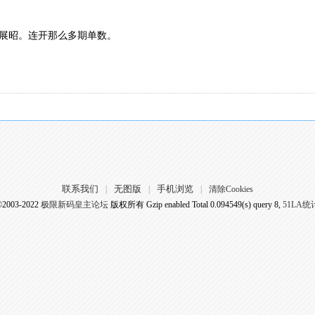
展昭。连开那么多期单数。
联系我们
无图版
手机浏览
|
|
|
清除Cookies
©2003-2022
极限新码皇主论坛
版权所有 Gzip enabled
Total 0.094549(s) query 8,
51LA统