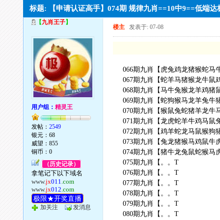
标题: 【申请认证高手】074期 规律九肖==10中9==低
【
九肖王子
】
楼主
发表于: 07-08
066期九肖【虎兔鸡龙猪猴蛇马牛
067期九肖【蛇羊马猪猴龙牛鼠鸡
068期九肖【马牛兔猴龙羊鸡猪鼠
069期九肖【蛇狗猴马龙羊兔牛猪
用户组：
精灵王
070期九肖【猴鼠兔蛇猪羊龙牛马
071期九肖【龙虎蛇羊牛鸡马鼠兔
发帖：
2549
072期九肖【鸡羊蛇龙马鼠猴狗猪
银元：68
073期九肖【兔龙猪猴马鸡鼠牛虎
威望：855
铜币：0
074期九肖【猪牛龙兔鼠蛇猴马
075期九肖【。。T
（历史记录）
076期九肖【。。T
拿笔记下以下域名
www.
jx
011
.com
077期九肖【。。T
www.
jx
012
.com
078期九肖【。。T
极限★开奖直播
079期九肖【。。T
加关注
发消息
080期九肖【。。T