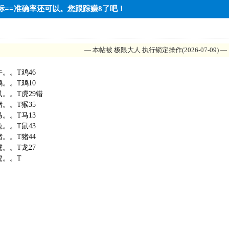
端达标==准确率还可以。您跟踪赚8了吧！
— 本帖被 极限大人 执行锁定操作(2026-07-09) —
。。T鸡46
。。T鸡10
。。T虎29错
。。T猴35
。。T马13
。。T鼠43
。。T猪44
。。T龙27
虎。。T