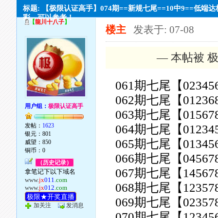
标题: 【极限认证高手】074期==新规七尾==10中9==低端
彩。可以参考！
【
龍川十八子
】
楼主
发表于: 07-08
— 本帖被 极
061期七尾【02345
062期七尾【01236
用户组：
极限认证高手
063期七尾【01567
发帖：
1623
064期七尾【01234
银元：801
065期七尾【01345
威望：850
铜币：0
066期七尾【04567
（历史记录）
067期七尾【14567
拿笔记下以下域名
www.
jx
011
.com
068期七尾【12357
www.
jx
012
.com
极限★开奖直播
069期七尾【02357
加关注
发消息
070期七尾【12345