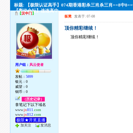
标题: 【极限认证高手】074期香港彩杀三肖杀三肖==8中8=
【轰动全坛】连连高中
【
汉中门
】
板凳
发表于: 07-08
顶你精彩继续！
顶你精彩继续！
用户组：
风云使者
发帖：
5899
银元：0
威望：0
铜币：0
（历史记录）
拿笔记下以下域名
www.
jx
011
.com
www.
jx
012
.com
极限★开奖直播
加关注
发消息