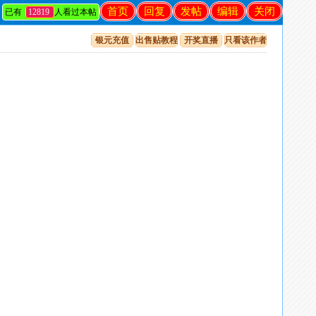
首页
回复
发帖
编辑
关闭
已有
12819
人看过本帖
银元充值
出售贴教程
开奖直播
只看该作者