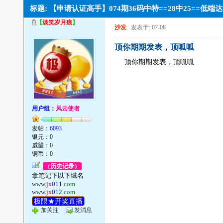
标题: 【申请认证高手】074期36码中特==28中25==
【
淡笑岁月痕
】
沙发
发表于: 07-08
顶你期期发表，顶呱呱
顶你期期发表，顶呱呱
用户组：
风云使者
发帖：
6093
银元：0
威望：0
铜币：0
（历史记录）
拿笔记下以下域名
www.
jx
011
.com
www.
jx
012
.com
极限★开奖直播
加关注
发消息