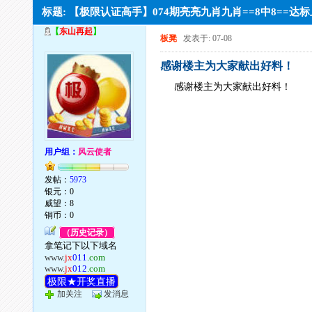
标题: 【极限认证高手】074期亮亮九肖九肖==8中8==
【
东山再起
】
板凳
发表于: 07-08
感谢楼主为大家献出好料！
感谢楼主为大家献出好料！
用户组：
风云使者
发帖：
5973
银元：0
威望：8
铜币：0
（历史记录）
拿笔记下以下域名
www.
jx
011
.com
www.
jx
012
.com
极限★开奖直播
加关注
发消息