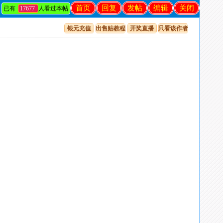
首页
回复
发帖
编辑
关闭
已有
17677
人看过本帖
银元充值
出售贴教程
开奖直播
只看该作者