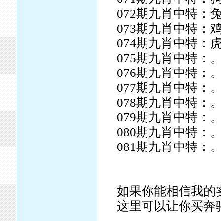
072期九肖中特：
073期九肖中特：
074期九肖中特：
075期九肖中特：
076期九肖中特：
077期九肖中特：
078期九肖中特：
079期九肖中特：
080期九肖中特：
081期九肖中特：
如果你能相信我的
这里可以让你买奔