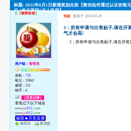
标题: 2022年8月1日新规奖励生效【教你如何通过认证收银元,
元,1银元等同1元人民币】
【
极限钦差
】
地板
发表于: 2019-05-20
3：所有申请与出售贴子,请在开
气才会高!
3：所有申请与出售贴子,请在开奖
用户组：
管理员
发帖：
718
银元：35842
威望：151
铜币：6
（历史记录）
拿笔记下以下域名
www.
jx
011
.com
www.
jx
012
.com
极限★开奖直播
加关注
发消息