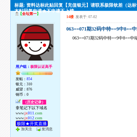
标题: 资料达标此贴回复【充值银元】请联系极限钦差（达
本帖回复申请★不申请不上榜
【
全坛第一
】
14楼
发表于: 07-02
063==071期32码中特==9中8==
063==071期32码中特==9中8==
用户组：
极限认证高手
发帖：
854
银元：310
威望：876
铜币：0
（历史记录）
拿笔记下以下域名
www.
jx
011
.com
www.
jx
012
.com
极限★开奖直播
加关注
发消息