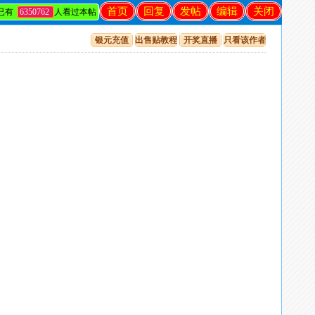
首页
回复
发帖
编辑
关闭
已有
6350762
人看过本帖
银元充值
出售贴教程
开奖直播
只看该作者