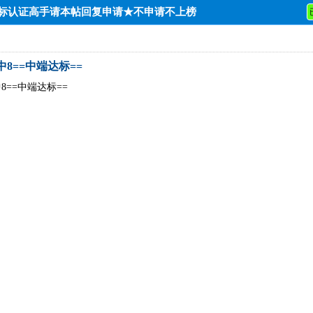
达标认证高手请本帖回复申请★不申请不上榜
0中8==中端达标==
中8==中端达标==