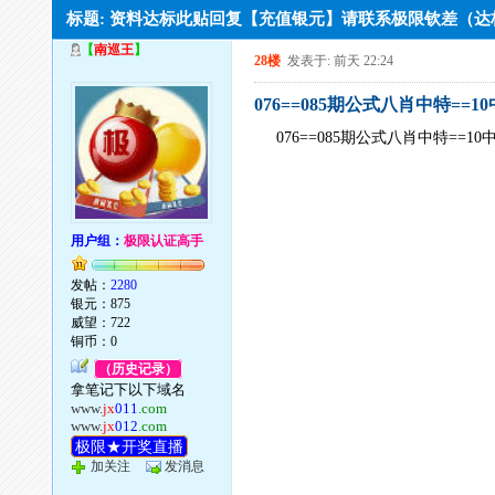
标题: 资料达标此贴回复【充值银元】请联系极限钦差（
【
南巡王
】
28楼
发表于: 前天 22:24
076==085期公式八肖中特==1
076==085期公式八肖中特==10
用户组：
极限认证高手
发帖：
2280
银元：875
威望：722
铜币：0
（历史记录）
拿笔记下以下域名
www.
jx
011
.com
www.
jx
012
.com
极限★开奖直播
加关注
发消息