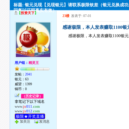
标题: 银元兑现【兑现银元】请联系极限钦差（银元兑换成
回复以证明真实有效）
【
投资天下
】
23楼
发表于: 07-01
感谢极限，本人发表赚取1100
感谢极限，本人发表赚取1100银
用户组：
精灵王
发帖：
2041
银元：63
威望：1399
铜币：0
（历史记录）
拿笔记下以下域名
www.
jx
011
.com
www.
jx
012
.com
极限★开奖直播
加关注
发消息