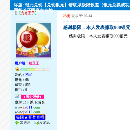
标题: 银元兑现【兑现银元】请联系极限钦差（银元兑换成
回复以证明真实有效）
【
九肖王子
】
28楼
发表于: 07-14
感谢极限，本人发表赚取900银
感谢极限，本人发表赚取900银元
用户组：
精灵王
发帖：
2549
银元：68
威望：855
铜币：0
（历史记录）
拿笔记下以下域名
www.
jx
011
.com
www.
jx
012
.com
极限★开奖直播
加关注
发消息