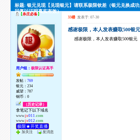
标题: 银元兑现【兑现银元】请联系极限钦差（银元兑换成
回复以证明真实有效）
【
杀庄必备
】
33楼
发表于: 07-30
感谢极限，本人发表赚取500银
感谢极限，本人发表赚取500银元
用户组：
极限认证高手
发帖：
769
银元：234
威望：787
铜币：0
（历史记录）
拿笔记下以下域名
www.
jx
011
.com
www.
jx
012
.com
极限★开奖直播
加关注
发消息