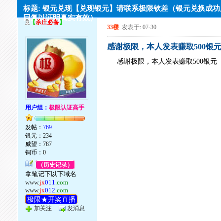
标题: 银元兑现【兑现银元】请联系极限钦差（银元兑换成
回复以证明真实有效）
【
杀庄必备
】
33楼
发表于: 07-30
感谢极限，本人发表赚取500银
感谢极限，本人发表赚取500银元
用户组：
极限认证高手
发帖：
769
银元：234
威望：787
铜币：0
（历史记录）
拿笔记下以下域名
www.
jx
011
.com
www.
jx
012
.com
极限★开奖直播
加关注
发消息