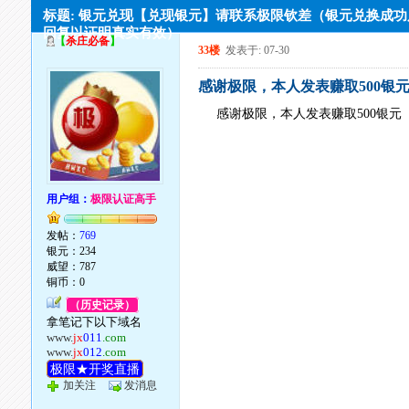
标题: 银元兑现【兑现银元】请联系极限钦差（银元兑换成
回复以证明真实有效）
【
杀庄必备
】
33楼
发表于: 07-30
感谢极限，本人发表赚取500银
感谢极限，本人发表赚取500银元
用户组：
极限认证高手
发帖：
769
银元：234
威望：787
铜币：0
（历史记录）
拿笔记下以下域名
www.
jx
011
.com
www.
jx
012
.com
极限★开奖直播
加关注
发消息