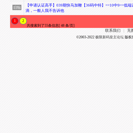
【申请认证高手】039期快马加鞭【36码中特】==10中9==低
滴，一般人我不告诉他
1
2
共搜索到了55条信息[ 48 条/页]
联系我们
无
|
©2003-2022
极限新码皇主论坛
版权所有