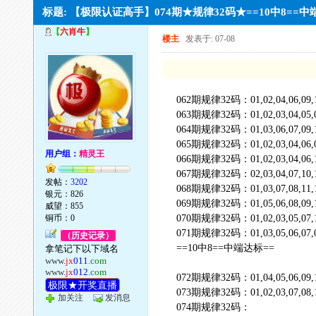
标题: 【极限认证高手】074期★规律32码★==10中8==中
【
六肖牛
】
楼主
发表于: 07-08
062期规律32码：01,02,04,06,09,10,1
063期规律32码：01,02,03,04,05,07,0
064期规律32码：01,03,06,07,09,10,1
065期规律32码：01,02,03,04,06,07,1
用户组：
精灵王
066期规律32码：01,02,03,04,06,10,1
067期规律32码：02,03,04,07,10,11,1
发帖：
3202
068期规律32码：01,03,07,08,11,12,1
银元：826
069期规律32码：01,05,06,08,09,12,1
威望：855
铜币：0
070期规律32码：01,02,03,05,07,12,1
071期规律32码：01,03,05,06,07,08,1
（历史记录）
==10中8==中端达标==
拿笔记下以下域名
www.
jx
011
.com
www.
jx
012
.com
072期规律32码：01,04,05,06,09,10,1
极限★开奖直播
073期规律32码：01,02,03,07,08,11,1
加关注
发消息
074期规律32码：